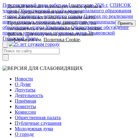
Перспективный план работ на I полугодие 2026 г.
СПИСОК
Данный веб-сайт использует cookie-файлы в
членов Общественной палаты муниципального образования
целях предоставления вам лучшего
«город Ульяновск» четвертого созыва
О мерах по реализации
пользовательского опыта на нашем сайте.
инициативных проектов на территории муниципального
Продолжая использовать данный сайт, вы
Принять
образования «город Ульяновск»
Общественное обсуждение
соглашаетесь с использованием нами cookie-
проектов нормативных правовых актов Ульяновской
файлов. Для получения дополнительной
Городской Думы
информации см.
Политика Cookie
.
Новости
О Думе
Депутаты
Деятельность
Приёмная
Комитеты
Комиссии
Общественная палата
Публичные слушания
Молодежная дума
О городе