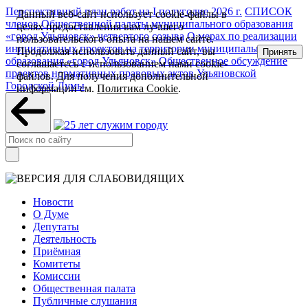
Перспективный план работ на I полугодие 2026 г.
СПИСОК
Данный веб-сайт использует cookie-файлы в
членов Общественной палаты муниципального образования
целях предоставления вам лучшего
«город Ульяновск» четвертого созыва
О мерах по реализации
пользовательского опыта на нашем сайте.
инициативных проектов на территории муниципального
Продолжая использовать данный сайт, вы
Принять
образования «город Ульяновск»
Общественное обсуждение
соглашаетесь с использованием нами cookie-
проектов нормативных правовых актов Ульяновской
файлов. Для получения дополнительной
Городской Думы
информации см.
Политика Cookie
.
Новости
О Думе
Депутаты
Деятельность
Приёмная
Комитеты
Комиссии
Общественная палата
Публичные слушания