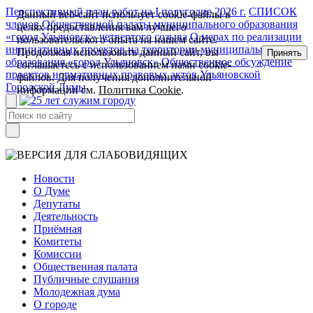
Перспективный план работ на I полугодие 2026 г.
СПИСОК
Данный веб-сайт использует cookie-файлы в
членов Общественной палаты муниципального образования
целях предоставления вам лучшего
«город Ульяновск» четвертого созыва
О мерах по реализации
пользовательского опыта на нашем сайте.
инициативных проектов на территории муниципального
Продолжая использовать данный сайт, вы
Принять
образования «город Ульяновск»
Общественное обсуждение
соглашаетесь с использованием нами cookie-
проектов нормативных правовых актов Ульяновской
файлов. Для получения дополнительной
Городской Думы
информации см.
Политика Cookie
.
Новости
О Думе
Депутаты
Деятельность
Приёмная
Комитеты
Комиссии
Общественная палата
Публичные слушания
Молодежная дума
О городе