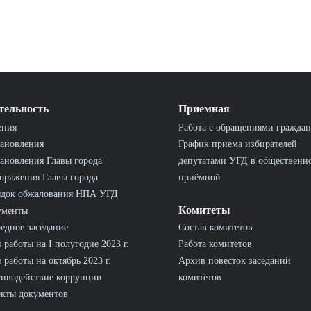
тельность
Приемная
ения
Работа с обращениями граждан
ановления
График приема избирателей
ановления Главы города
депутатами УГД в общественн
оряжения Главы города
приёмной
ядок обжалования НПА УГД
Комитеты
ументы
едное заседание
Состав комитетов
 работы на I полугодие 2023 г.
Работа комитетов
 работы на октябрь 2023 г.
Архив повесток заседаний
иводействие коррупции
комитетов
кты документов