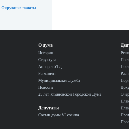
Окружные палаты
О думе
Дея
История
Реш
Структура
Пост
Аппарат УГД
Пост
Регламент
Расп
Муниципальная служба
Пор
Новости
Док
25 лет Ульяновской Городской Думе
Очер
План
Депутаты
План
Состав думы VI созыва
Прот
Прое