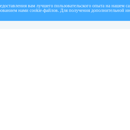
редоставления вам лучшего пользовательского опыта на нашем с
ьзованием нами cookie-файлов. Для получения дополнительной и
полугодие 2026 г.
СПИСОК членов Общественной палаты муниципального образовани