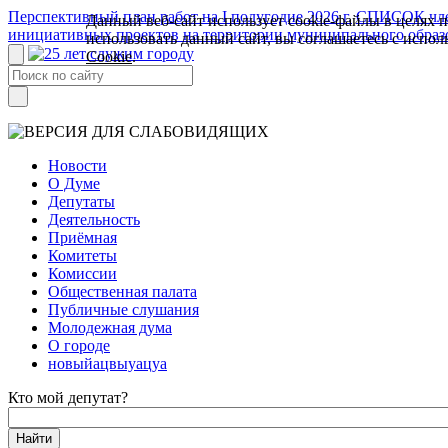
Перспективный план работ на I полугодие 2026 г.
СПИСОК член
Данный веб-сайт использует cookie-файлы в целях 
инициативных проектов на территории муниципального образ
использовать данный сайт, вы соглашаетесь с испо
Cookie
.
Новости
О Думе
Депутаты
Деятельность
Приёмная
Комитеты
Комиссии
Общественная палата
Публичные слушания
Молодежная дума
О городе
новыйацвыуацуа
Кто мой депутат?