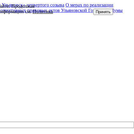
Ульяновск» четвертого созыва
О мерах по реализации
сайте. Продолжая
нормативных правовых актов Ульяновской Городской Думы
 информации см.
Политика
Принять