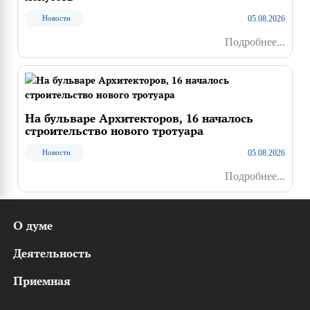
05.08.2026
Новости
Подробнее...
На бульваре Архитекторов, 16 началось
строительство нового тротуара
05.08.2026
Новости
Подробнее...
О думе
История
Деятельность
Структура
Аппарат УГД
Решения
Приемная
Регламент
Постановления
Муниципальная служба
Постановления Главы города
Работа с обращениями граждан