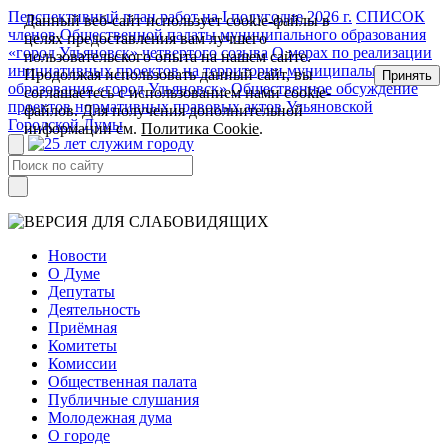
Перспективный план работ на I полугодие 2026 г.
СПИСОК
Данный веб-сайт использует cookie-файлы в
членов Общественной палаты муниципального образования
целях предоставления вам лучшего
«город Ульяновск» четвертого созыва
О мерах по реализации
пользовательского опыта на нашем сайте.
инициативных проектов на территории муниципального
Продолжая использовать данный сайт, вы
Принять
образования «город Ульяновск»
Общественное обсуждение
соглашаетесь с использованием нами cookie-
проектов нормативных правовых актов Ульяновской
файлов. Для получения дополнительной
Городской Думы
информации см.
Политика Cookie
.
Новости
О Думе
Депутаты
Деятельность
Приёмная
Комитеты
Комиссии
Общественная палата
Публичные слушания
Молодежная дума
О городе