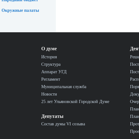
Окружные палаты
О думе
Дея
История
Реш
Структура
Пост
Аппарат УГД
Пост
Регламент
Расп
Муниципальная служба
Пор
Новости
Док
25 лет Ульяновской Городской Думе
Очер
План
Депутаты
План
Состав думы VI созыва
Прот
Прое