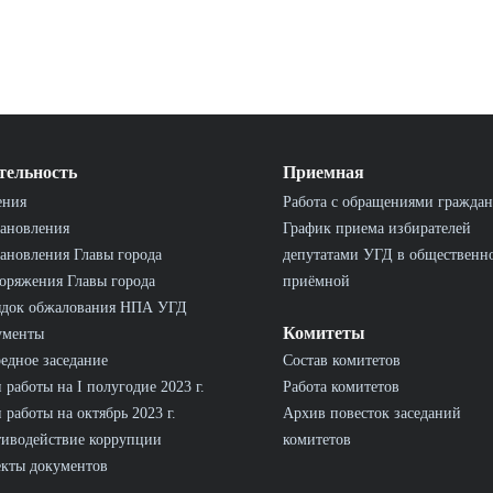
тельность
Приемная
ения
Работа с обращениями граждан
ановления
График приема избирателей
ановления Главы города
депутатами УГД в общественн
оряжения Главы города
приёмной
ядок обжалования НПА УГД
Комитеты
ументы
едное заседание
Состав комитетов
 работы на I полугодие 2023 г.
Работа комитетов
 работы на октябрь 2023 г.
Архив повесток заседаний
иводействие коррупции
комитетов
кты документов