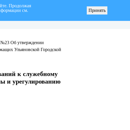
айте. Продолжая
нформации см.
Принять
ного образования «город Ульяновск» четвертого созыва
О мерах по реали
/
№23 Об утверждении
жащих Ульяновской Городской
ваний к служебному
ы и урегулированию