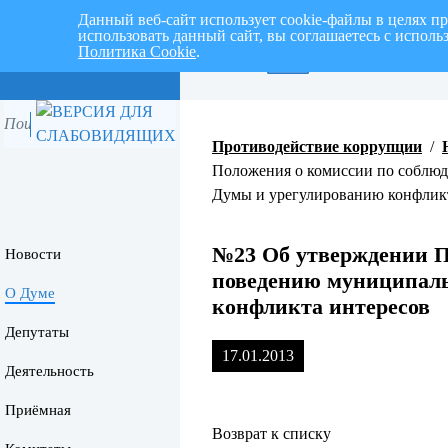
Данный веб-сайт использует cookie-файлы в целях п
использовать данный сайт, вы соглашаетесь с испол
Политика Cookie
.
Перспективный план раб
Противодействие коррупции
/
Положения о комиссии по соблю
Думы и урегулированию конфлик
№23 Об утверждении П
Новости
поведению муниципаль
О Думе
конфликта интересов
Депутаты
17.01.2013
Деятельность
Приёмная
Возврат к списку