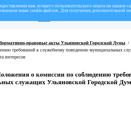
редоставления вам лучшего пользовательского опыта на нашем с
ьзованием нами cookie-файлов. Для получения дополнительной и
от на I полугодие 2026 г.
СПИСОК членов Общественной палаты муниципаль
Нормативно-правовые акты Ульяновской Городской Думы
дению требований к служебному поведению муниципальных слу
та интересов
оложения о комиссии по соблюдению требо
ных служащих Ульяновской Городской Дум