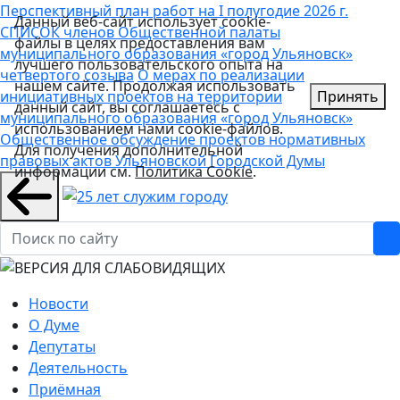
Перспективный план работ на I полугодие 2026 г.
Данный веб-сайт использует cookie-
СПИСОК членов Общественной палаты
файлы в целях предоставления вам
муниципального образования «город Ульяновск»
лучшего пользовательского опыта на
четвертого созыва
О мерах по реализации
нашем сайте. Продолжая использовать
инициативных проектов на территории
Принять
данный сайт, вы соглашаетесь с
муниципального образования «город Ульяновск»
использованием нами cookie-файлов.
Общественное обсуждение проектов нормативных
Для получения дополнительной
правовых актов Ульяновской Городской Думы
информации см.
Политика Cookie
.
Новости
О Думе
Депутаты
Деятельность
Приёмная