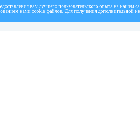
редоставления вам лучшего пользовательского опыта на нашем с
ьзованием нами cookie-файлов. Для получения дополнительной и
полугодие 2026 г.
СПИСОК членов Общественной палаты муниципального образовани