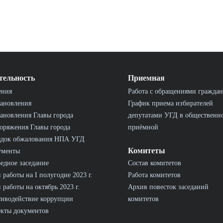
тельность
Приемная
ения
Работа с обращениями граждан
ановления
График приема избирателей
ановления Главы города
депутатами УГД в общественн
оряжения Главы города
приёмной
ядок обжалования НПА УГД
Комитеты
ументы
едное заседание
Состав комитетов
 работы на I полугодие 2023 г.
Работа комитетов
 работы на октябрь 2023 г.
Архив повесток заседаний
иводействие коррупции
комитетов
кты документов