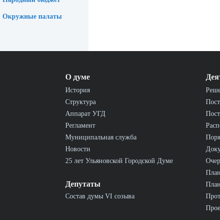
Окружные палаты
О думе
Дея
История
Реш
Структура
Пост
Аппарат УГД
Пост
Регламент
Расп
Муниципальная служба
Пор
Новости
Док
25 лет Ульяновской Городской Думе
Очер
План
Депутаты
План
Состав думы VI созыва
Прот
Прое