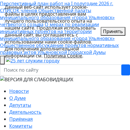
Перспективный план работ на I полугодие 2026 г.
Данный веб-сайт использует cookie-
СПИСОК членов Общественной палаты
файлы в целях предоставления вам
муниципального образования «город Ульяновск»
лучшего пользовательского опыта на
четвертого созыва
О мерах по реализации
нашем сайте. Продолжая использовать
инициативных проектов на территории
Принять
данный сайт, вы соглашаетесь с
муниципального образования «город Ульяновск»
использованием нами cookie-файлов.
Общественное обсуждение проектов нормативных
Для получения дополнительной
правовых актов Ульяновской Городской Думы
информации см.
Политика Cookie
.
Новости
О Думе
Депутаты
Деятельность
Приёмная
Комитеты