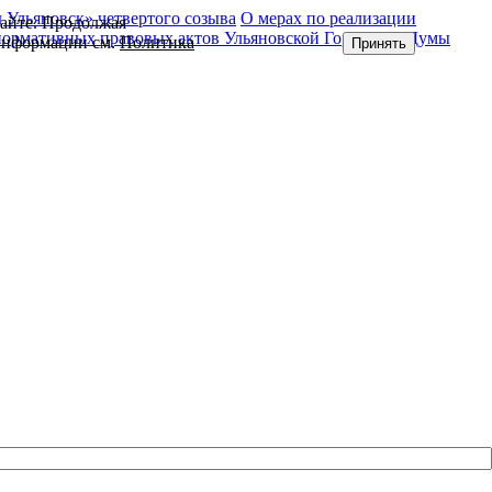
Ульяновск» четвертого созыва
О мерах по реализации
сайте. Продолжая
нормативных правовых актов Ульяновской Городской Думы
 информации см.
Политика
Принять