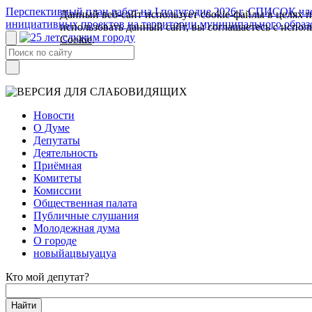
Перспективный план работ на I полугодие 2026 г.
СПИСОК член
Данный веб-сайт использует cookie-файлы в целях 
инициативных проектов на территории муниципального образ
использовать данный сайт, вы соглашаетесь с испо
Cookie
.
Новости
О Думе
Депутаты
Деятельность
Приёмная
Комитеты
Комиссии
Общественная палата
Публичные слушания
Молодежная дума
О городе
новыйацвыуацуа
Кто мой депутат?