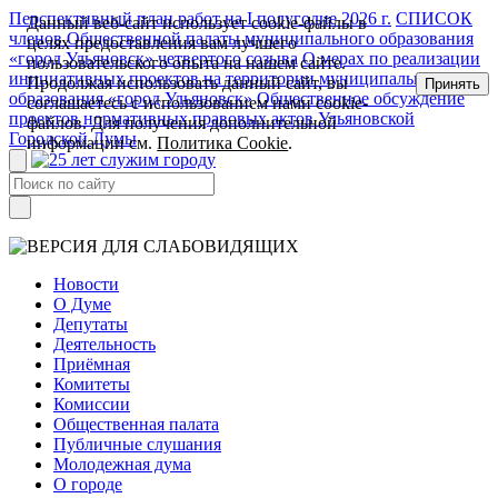
Перспективный план работ на I полугодие 2026 г.
СПИСОК
Данный веб-сайт использует cookie-файлы в
членов Общественной палаты муниципального образования
целях предоставления вам лучшего
«город Ульяновск» четвертого созыва
О мерах по реализации
пользовательского опыта на нашем сайте.
инициативных проектов на территории муниципального
Продолжая использовать данный сайт, вы
Принять
образования «город Ульяновск»
Общественное обсуждение
соглашаетесь с использованием нами cookie-
проектов нормативных правовых актов Ульяновской
файлов. Для получения дополнительной
Городской Думы
информации см.
Политика Cookie
.
Новости
О Думе
Депутаты
Деятельность
Приёмная
Комитеты
Комиссии
Общественная палата
Публичные слушания
Молодежная дума
О городе