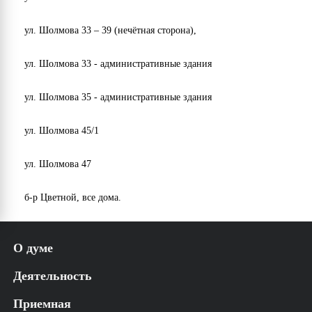
ул. Шолмова 33 – 39 (нечётная сторона),
ул. Шолмова 33 - административные здания
ул. Шолмова 35 - административные здания
ул. Шолмова 45/1
ул. Шолмова 47
б-р Цветной, все дома.
О думе
История
Деятельность
Структура
Аппарат УГД
Решения
Приемная
Регламент
Постановления