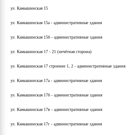
избирательного цикла «ЕДГ-2023».
ул. Камышинская 15
Благодарственное письмо от руководителя центрального
исполнительного комитета партии «Единая Россия», за
ул. Камышинская 15а - административные здания
подписью А. Г. Сидякина, вручено за личный вклад в
успешное проведение избирательной кампании
ул. Камышинская 15б - административные здания
«ЕДГ-2022».
ул. Камышинская 17 - 21 (нечётная сторона)
Благодарственное письмо от секретаря Ульяновского
отделения партии «Единая Россия», за подписью В. Н.
ул. Камышинская 17 строение 1, 2 - административные здания
Камеко, вручено за существенный вклад в развитие
добровольческого движения, оказание
ул. Камышинская 17а - административные здания
благотворительной помощи военнослужащим РФ,
участвующим в СВО.
ул. Камышинская 17б - административные здания
Благодарственное письмо от губернатора Ульяновской
ул. Камышинская 17в - административные здания
области, за подписью А. Ю. Русских, вручено за
плодотворную общественную деятельность и активное
ул. Камышинская 17г - административные здания
участие в реализации на территории Ульяновской