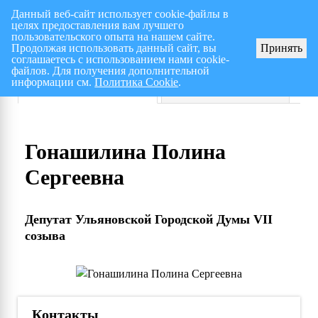
Данный веб-сайт использует cookie-файлы в
целях предоставления вам лучшего
Перспективный план работ на I полугодие 2026 г.
СПИСОК членов Общес
пользовательского опыта на нашем сайте.
Продолжая использовать данный сайт, вы
Принять
соглашаетесь с использованием нами cookie-
файлов. Для получения дополнительной
информации см.
Политика Cookie
.
Депутаты VII созыва
Депутаты VI созыва
Гонашилина Полина
Сергеевна
Депутат Ульяновской Городской Думы VII
созыва
Контакты