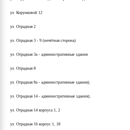
Городской Думы, за подписью И. В. Ножечкина,
вручено за активное участие в развитии молодёжных
ул. Корунковой 12
инициатив, а также за вклад в развитие
добровольческого движения на территории города
ул. Отрадная 2
Ульяновска.
ул. Отрадная 3 - 9 (нечётная сторона)
ул. Отрадная 3а - административные здания
ул. Отрадная 8
ул. Отрадная 8а - административные здания);
ул. Отрадная 14 - административные здания);
ул. Отрадная 14 корпуса 1, 2
ул. Отрадная 16 корпус 1, 18