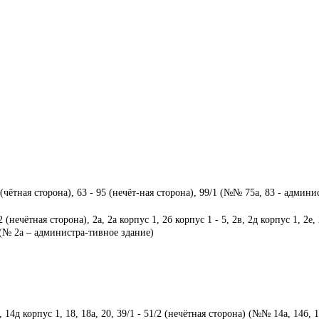
регионального исполнительного
С 2023 года занимает должност
поддержки региональных проек
В 2024 году избран депутатом Г
избирательному округу в Засви
Воспитывает сына.
 (чётная сторона), 63 - 95 (нечёт-ная сторона), 99/1 (№№ 75а, 83 - админ
(нечётная сторона), 2а, 2а корпус 1, 2б корпус 1 - 5, 2в, 2д корпус 1, 2е,
) (№ 2а – администра-тивное здание)
14д корпус 1, 18, 18а, 20, 39/1 - 51/2 (нечётная сторона) (№№ 14а, 14б, 14