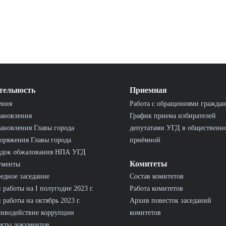
тельность
Приемная
ения
Работа с обращениями граждан
ановления
График приема избирателей
ановления Главы города
депутатами УГД в общественн
оряжения Главы города
приёмной
ядок обжалования НПА УГД
Комитеты
ументы
едное заседание
Состав комитетов
 работы на I полугодие 2023 г.
Работа комитетов
 работы на октябрь 2023 г.
Архив повесток заседаний
иводействие коррупции
комитетов
кты документов