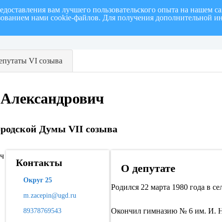
редоставления вам лучшего пользовательского опыта на нашем с
ьзованием нами cookie-файлов. Для получения дополнительной и
полугодие 2026 г.
СПИСОК членов Общественной палаты муниципального образовани
епутаты VI созыва
 Александрович
ородской Думы VII созыва
Контакты
О депутате
Округ 25
Родился 22 марта 1980 года в с
m.zacepin@ugd.ru
Окончил гимназию № 6 им. И. Н
89378769543