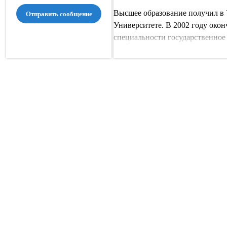
Высшее образование получил в 
Отправить сообщение
Университете. В 2002 году окон
специальности государственное
Практически сразу после выпуск
работать в Законодательном Со
 25
Начиная с 2009 года работает в 
С марта 2020 года является сов
по связям с общественностью 
межрегионгаз Ульяновск».
С 2022 года Максим Зацепин яв
политического Совета Ульяновс
Всероссийской политической
В 2023 году назначен первым з