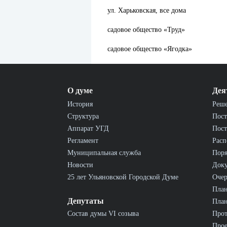
ул. Харьковская, все дома
садовое общество «Труд»
садовое общество «Ягодка»
О думе
Дея
История
Реш
Структура
Пост
Аппарат УГД
Пост
Регламент
Расп
Муниципальная служба
Пор
Новости
Док
25 лет Ульяновской Городской Думе
Очер
План
Депутаты
План
Состав думы VI созыва
Прот
Прое