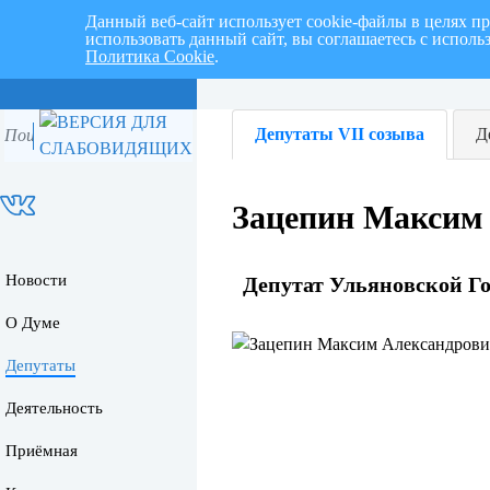
Данный веб-сайт использует cookie-файлы в целях п
использовать данный сайт, вы соглашаетесь с испол
Политика Cookie
.
Перспективный план работ на I 
Депутаты VII созыва
Д
Зацепин Максим
Новости
Депутат Ульяновской Г
О Думе
Депутаты
Деятельность
Приёмная