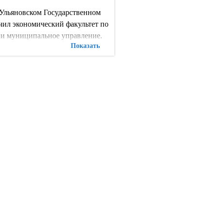
Ульяновском Государственном
чил экономический факультет по
 и муниципальное управление.
Показать
а из университета начал
брании Ульяновской области.
структурах Газпрома.
етником генерального директора
и работе со СМИ ООО «Газпром
ляется членом Президиума
кого регионального отделения
 партии «ЕДИНАЯ РОССИЯ».
аместителем руководителя