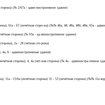
 сторона) (№ 2/67а - адми-нистративное здание)
она), 61а - 67 (нечётная сторо-на) (№№ 46а, 48, 48а, 48б, 48в, 65а - адм
чётная сторона) (№ 93а - ад-министративное здание)
сторона), 2а - 28 (чётная сто-рона)
4, 4а, 6 - административные здания)
(нечётная сторона), 4, 4а (чёт-ная сторона) (№ 4а - администра-тивное зд
а), 11а - 15/6а (нечётная сторона) 31 - 53 (нечётная сторона) (№№ 11а корп