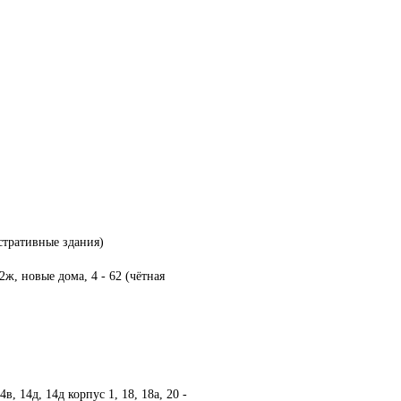
 комитета партии.
ь Президента Ульяновского фонда
тов.
ородской Думы VI созыва по 25
яжском районе Ульяновска.
истративные здания)
 2ж, новые дома, 4 - 62 (чётная
в, 14д, 14д корпус 1, 18, 18а, 20 -