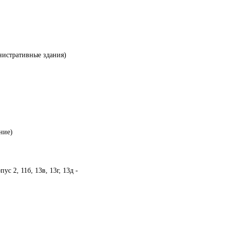
инистративные здания)
ание)
ус 2, 11б, 13в, 13г, 13д -