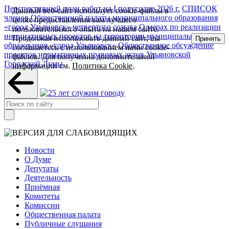
Перспективный план работ на I полугодие 2026 г.
СПИСОК
Данный веб-сайт использует cookie-файлы в
членов Общественной палаты муниципального образования
целях предоставления вам лучшего
«город Ульяновск» четвертого созыва
О мерах по реализации
пользовательского опыта на нашем сайте.
инициативных проектов на территории муниципального
Продолжая использовать данный сайт, вы
Принять
образования «город Ульяновск»
Общественное обсуждение
соглашаетесь с использованием нами cookie-
проектов нормативных правовых актов Ульяновской
файлов. Для получения дополнительной
Городской Думы
информации см.
Политика Cookie
.
Новости
О Думе
Депутаты
Деятельность
Приёмная
Комитеты
Комиссии
Общественная палата
Публичные слушания