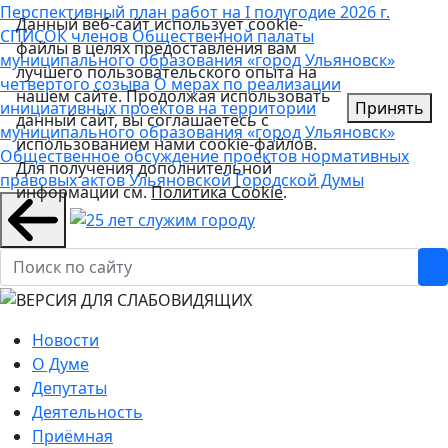
Перспективный план работ на I полугодие 2026 г.
Данный веб-сайт использует cookie-
СПИСОК членов Общественной палаты
файлы в целях предоставления вам
муниципального образования «город Ульяновск»
лучшего пользовательского опыта на
четвертого созыва
О мерах по реализации
нашем сайте. Продолжая использовать
инициативных проектов на территории
Принять
данный сайт, вы соглашаетесь с
муниципального образования «город Ульяновск»
использованием нами cookie-файлов.
Общественное обсуждение проектов нормативных
Для получения дополнительной
правовых актов Ульяновской Городской Думы
информации см.
Политика Cookie
.
Новости
О Думе
Депутаты
Деятельность
Приёмная