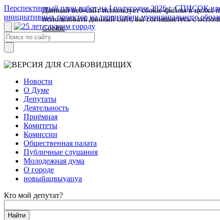
Перспективный план работ на I полугодие 2026 г.
СПИСОК член
Данный веб-сайт использует cookie-файлы в целях 
инициативных проектов на территории муниципального образ
использовать данный сайт, вы соглашаетесь с испо
Cookie
.
Новости
О Думе
Депутаты
Деятельность
Приёмная
Комитеты
Комиссии
Общественная палата
Публичные слушания
Молодежная дума
О городе
новыйацвыуацуа
Кто мой депутат?