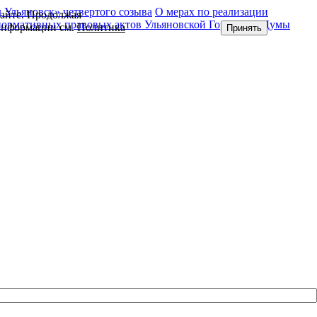
Ульяновск» четвертого созыва
О мерах по реализации
сайте. Продолжая
нормативных правовых актов Ульяновской Городской Думы
 информации см.
Политика
Принять