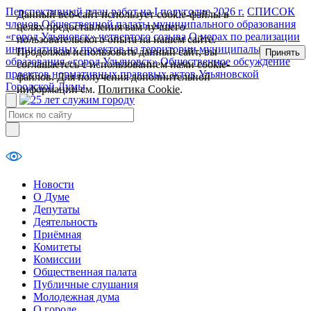
Перспективный план работ на I полугодие 2026 г.
СПИСОК
Данный веб-сайт использует cookie-файлы в
членов Общественной палаты муниципального образования
целях предоставления вам лучшего
«город Ульяновск» четвертого созыва
О мерах по реализации
пользовательского опыта на нашем сайте.
инициативных проектов на территории муниципального
Продолжая использовать данный сайт, вы
Принять
образования «город Ульяновск»
Общественное обсуждение
соглашаетесь с использованием нами cookie-
проектов нормативных правовых актов Ульяновской
файлов. Для получения дополнительной
Городской Думы
информации см.
Политика Cookie
.
Новости
О Думе
Депутаты
Деятельность
Приёмная
Комитеты
Комиссии
Общественная палата
Публичные слушания
Молодежная дума
О городе