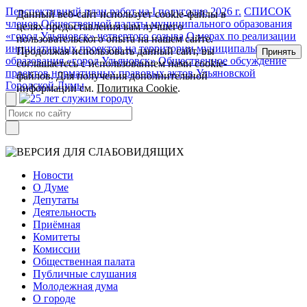
Перспективный план работ на I полугодие 2026 г.
СПИСОК
Данный веб-сайт использует cookie-файлы в
членов Общественной палаты муниципального образования
целях предоставления вам лучшего
«город Ульяновск» четвертого созыва
О мерах по реализации
пользовательского опыта на нашем сайте.
инициативных проектов на территории муниципального
Продолжая использовать данный сайт, вы
Принять
образования «город Ульяновск»
Общественное обсуждение
соглашаетесь с использованием нами cookie-
проектов нормативных правовых актов Ульяновской
файлов. Для получения дополнительной
Городской Думы
информации см.
Политика Cookie
.
Новости
О Думе
Депутаты
Деятельность
Приёмная
Комитеты
Комиссии
Общественная палата
Публичные слушания
Молодежная дума
О городе