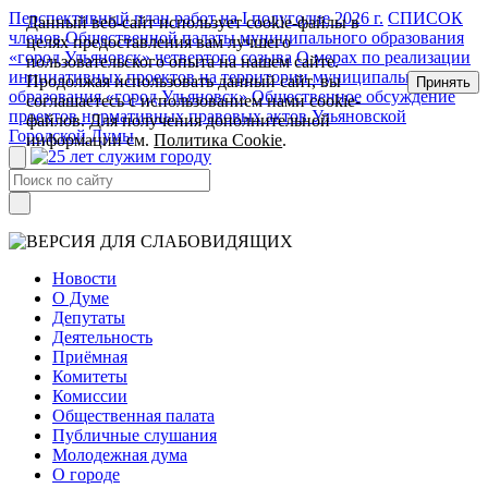
Перспективный план работ на I полугодие 2026 г.
СПИСОК
Данный веб-сайт использует cookie-файлы в
членов Общественной палаты муниципального образования
целях предоставления вам лучшего
«город Ульяновск» четвертого созыва
О мерах по реализации
пользовательского опыта на нашем сайте.
инициативных проектов на территории муниципального
Продолжая использовать данный сайт, вы
Принять
образования «город Ульяновск»
Общественное обсуждение
соглашаетесь с использованием нами cookie-
проектов нормативных правовых актов Ульяновской
файлов. Для получения дополнительной
Городской Думы
информации см.
Политика Cookie
.
Новости
О Думе
Депутаты
Деятельность
Приёмная
Комитеты
Комиссии
Общественная палата
Публичные слушания
Молодежная дума
О городе