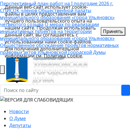
Перспективный план работ на I полугодие 2026 г.
Данный веб-сайт использует cookie-
СПИСОК членов Общественной палаты
файлы в целях предоставления вам
муниципального образования «город Ульяновск»
лучшего пользовательского опыта на
четвертого созыва
О мерах по реализации
нашем сайте. Продолжая использовать
инициативных проектов на территории
Принять
данный сайт, вы соглашаетесь с
муниципального образования «город Ульяновск»
использованием нами cookie-файлов.
Общественное обсуждение проектов нормативных
Для получения дополнительной
правовых актов Ульяновской Городской Думы
информации см.
Политика Cookie
.
Новости
О Думе
Депутаты