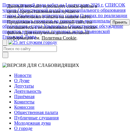
Перспективный план работ на I полугодие 2026 г.
СПИСОК
Данный веб-сайт использует cookie-файлы в
членов Общественной палаты муниципального образования
целях предоставления вам лучшего
«город Ульяновск» четвертого созыва
О мерах по реализации
пользовательского опыта на нашем сайте.
инициативных проектов на территории муниципального
Продолжая использовать данный сайт, вы
Принять
образования «город Ульяновск»
Общественное обсуждение
соглашаетесь с использованием нами cookie-
проектов нормативных правовых актов Ульяновской
файлов. Для получения дополнительной
Городской Думы
информации см.
Политика Cookie
.
Новости
О Думе
Депутаты
Деятельность
Приёмная
Комитеты
Комиссии
Общественная палата
Публичные слушания
Молодежная дума
О городе