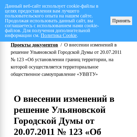
Данный веб-сайт использует cookie-файлы в
целях предоставления вам лучшего
Перспективный план работ на I полугодие 2026 г.
СПИС
пользовательского опыта на нашем сайте.
Продолжая использовать данный сайт, вы
Принять
соглашаетесь с использованием нами cookie-
файлов. Для получения дополнительной
информации см.
Политика Cookie
.
Проекты документов
/
О внесении изменений в
решение Ульяновской Городской Думы от 20.07.2011
№ 123 «Об установлении границ территории, на
которой осуществляется территориальное
общественное самоуправление «УВВТУ»
О внесении изменений в
решение Ульяновской
Городской Думы от
20.07.2011 № 123 «Об