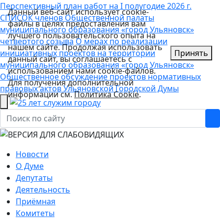
Перспективный план работ на I полугодие 2026 г.
Данный веб-сайт использует cookie-
СПИСОК членов Общественной палаты
файлы в целях предоставления вам
муниципального образования «город Ульяновск»
лучшего пользовательского опыта на
четвертого созыва
О мерах по реализации
нашем сайте. Продолжая использовать
инициативных проектов на территории
Принять
данный сайт, вы соглашаетесь с
муниципального образования «город Ульяновск»
использованием нами cookie-файлов.
Общественное обсуждение проектов нормативных
Для получения дополнительной
правовых актов Ульяновской Городской Думы
информации см.
Политика Cookie
.
Новости
О Думе
Депутаты
Деятельность
Приёмная
Комитеты