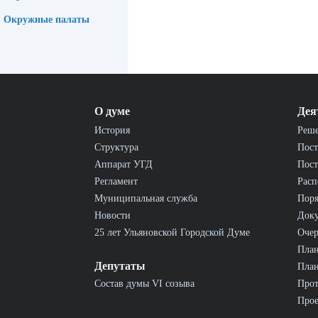
Окружные палаты
О думе
Дея
История
Реш
Структура
Пост
Аппарат УГД
Пост
Регламент
Расп
Муниципальная служба
Пор
Новости
Док
25 лет Ульяновской Городской Думе
Очер
План
Депутаты
План
Состав думы VI созыва
Прот
Прое