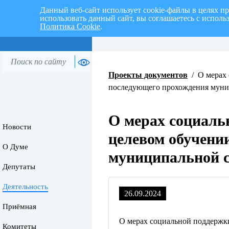
Данный веб-сайт использует cookie-файлы в целях п
использовать данный сайт, вы соглашаетесь с испол
Политика Cookie
.
Перспективный план работ на I 
Проекты документов
/
О мерах 
последующего прохождения мун
О мерах социаль
Новости
целевом обучени
О Думе
муниципальной 
Депутаты
Деятельность
26.09.2024
Приёмная
О мерах социальной поддержк
Комитеты