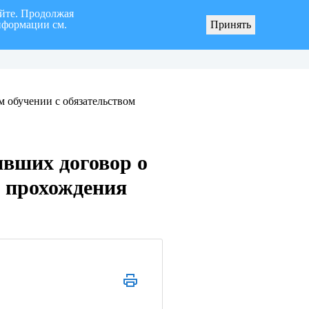
айте. Продолжая
нформации см.
Принять
я «город Ульяновск» четвертого созыва
О мерах по реализации инициативных про
 обучении с обязательством
ивших договор о
о прохождения