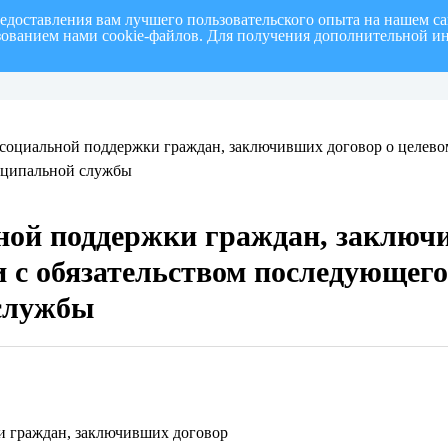
редоставления вам лучшего пользовательского опыта на нашем с
ьзованием нами cookie-файлов. Для получения дополнительной и
полугодие 2026 г.
СПИСОК членов Общественной палаты муниципального образовани
социальной поддержки граждан, заключивших договор о целевом
иципальной службы
ной поддержки граждан, заключ
и с обязательством последующег
службы
и граждан, заключивших договор