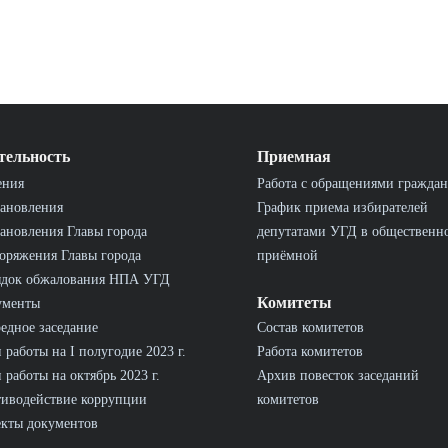
тельность
Приемная
ения
Работа с обращениями граждан
ановления
График приема избирателей
ановления Главы города
депутатами УГД в общественн
оряжения Главы города
приёмной
ядок обжалования НПА УГД
Комитеты
ументы
едное заседание
Состав комитетов
 работы на I полугодие 2023 г.
Работа комитетов
 работы на октябрь 2023 г.
Архив повесток заседаний
иводействие коррупции
комитетов
кты документов