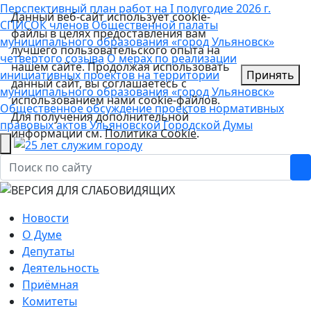
Перспективный план работ на I полугодие 2026 г.
Данный веб-сайт использует cookie-
СПИСОК членов Общественной палаты
файлы в целях предоставления вам
муниципального образования «город Ульяновск»
лучшего пользовательского опыта на
четвертого созыва
О мерах по реализации
нашем сайте. Продолжая использовать
инициативных проектов на территории
Принять
данный сайт, вы соглашаетесь с
муниципального образования «город Ульяновск»
использованием нами cookie-файлов.
Общественное обсуждение проектов нормативных
Для получения дополнительной
правовых актов Ульяновской Городской Думы
информации см.
Политика Cookie
.
Новости
О Думе
Депутаты
Деятельность
Приёмная
Комитеты