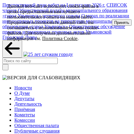
Перспективный план работ на I полугодие 2026 г.
СПИСОК
Данный веб-сайт использует cookie-файлы в
членов Общественной палаты муниципального образования
целях предоставления вам лучшего
«город Ульяновск» четвертого созыва
О мерах по реализации
пользовательского опыта на нашем сайте.
инициативных проектов на территории муниципального
Продолжая использовать данный сайт, вы
Принять
образования «город Ульяновск»
Общественное обсуждение
соглашаетесь с использованием нами cookie-
проектов нормативных правовых актов Ульяновской
файлов. Для получения дополнительной
Городской Думы
информации см.
Политика Cookie
.
Новости
О Думе
Депутаты
Деятельность
Приёмная
Комитеты
Комиссии
Общественная палата
Публичные слушания