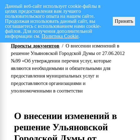
Данный веб-сайт использует cookie-файлы в
целях предоставления вам лучшего
Перспективный план работ на I полугодие 2026 г.
СПИСОК членов Общес
пользовательского опыта на нашем сайте.
Продолжая использовать данный сайт, вы
Принять
соглашаетесь с использованием нами cookie-
файлов. Для получения дополнительной
информации см.
Политика Cookie
.
Проекты документов
/
О внесении изменений в
решение Ульяновской Городской Думы от 27.06.2012
№99 «Об утверждении перечня услуг, которые
являются необходимыми и обязательными для
предоставления муниципальных услуг и
предоставляются организациями и
уполномоченными в соответстви
О внесении изменений в
решение Ульяновской
Городской Думы от