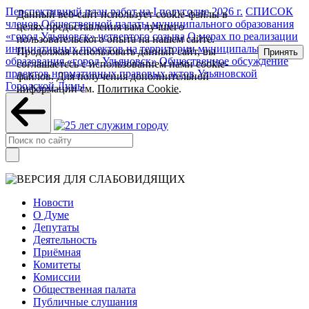
Перспективный план работ на I полугодие 2026 г.
СПИСОК
Данный веб-сайт использует cookie-файлы в
членов Общественной палаты муниципального образования
целях предоставления вам лучшего
«город Ульяновск» четвертого созыва
О мерах по реализации
пользовательского опыта на нашем сайте.
инициативных проектов на территории муниципального
Продолжая использовать данный сайт, вы
Принять
образования «город Ульяновск»
Общественное обсуждение
соглашаетесь с использованием нами cookie-
проектов нормативных правовых актов Ульяновской
файлов. Для получения дополнительной
Городской Думы
информации см.
Политика Cookie
.
Новости
О Думе
Депутаты
Деятельность
Приёмная
Комитеты
Комиссии
Общественная палата
Публичные слушания