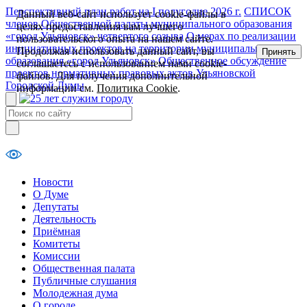
Перспективный план работ на I полугодие 2026 г.
СПИСОК
Данный веб-сайт использует cookie-файлы в
членов Общественной палаты муниципального образования
целях предоставления вам лучшего
«город Ульяновск» четвертого созыва
О мерах по реализации
пользовательского опыта на нашем сайте.
инициативных проектов на территории муниципального
Продолжая использовать данный сайт, вы
Принять
образования «город Ульяновск»
Общественное обсуждение
соглашаетесь с использованием нами cookie-
проектов нормативных правовых актов Ульяновской
файлов. Для получения дополнительной
Городской Думы
информации см.
Политика Cookie
.
Новости
О Думе
Депутаты
Деятельность
Приёмная
Комитеты
Комиссии
Общественная палата
Публичные слушания
Молодежная дума
О городе