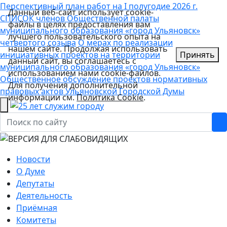
Перспективный план работ на I полугодие 2026 г.
Данный веб-сайт использует cookie-
СПИСОК членов Общественной палаты
файлы в целях предоставления вам
муниципального образования «город Ульяновск»
лучшего пользовательского опыта на
четвертого созыва
О мерах по реализации
нашем сайте. Продолжая использовать
инициативных проектов на территории
Принять
данный сайт, вы соглашаетесь с
муниципального образования «город Ульяновск»
использованием нами cookie-файлов.
Общественное обсуждение проектов нормативных
Для получения дополнительной
правовых актов Ульяновской Городской Думы
информации см.
Политика Cookie
.
Новости
О Думе
Депутаты
Деятельность
Приёмная
Комитеты