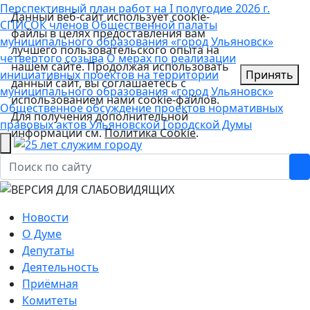
Перспективный план работ на I полугодие 2026 г.
Данный веб-сайт использует cookie-
СПИСОК членов Общественной палаты
файлы в целях предоставления вам
муниципального образования «город Ульяновск»
лучшего пользовательского опыта на
четвертого созыва
О мерах по реализации
нашем сайте. Продолжая использовать
инициативных проектов на территории
Принять
данный сайт, вы соглашаетесь с
муниципального образования «город Ульяновск»
использованием нами cookie-файлов.
Общественное обсуждение проектов нормативных
Для получения дополнительной
правовых актов Ульяновской Городской Думы
информации см.
Политика Cookie
.
Новости
О Думе
Депутаты
Деятельность
Приёмная
Комитеты