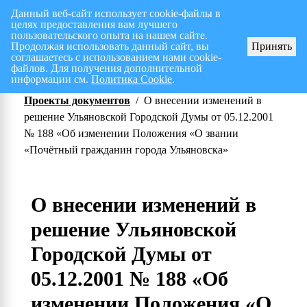
Данный веб-сайт использует cookie-файлы в
целях предоставления вам лучшего
Перспективный план работ на I полугодие 2026 г.
СПИСОК членов Общес
пользовательского опыта на нашем сайте.
Продолжая использовать данный сайт, вы
Принять
соглашаетесь с использованием нами cookie-
файлов. Для получения дополнительной
информации см.
Политика Cookie
.
Проекты документов
/
О внесении изменений в
решение Ульяновской Городской Думы от 05.12.2001
№ 188 «Об изменении Положения «О звании
«Почётный гражданин города Ульяновска»
О внесении изменений в
решение Ульяновской
Городской Думы от
05.12.2001 № 188 «Об
изменении Положения «О