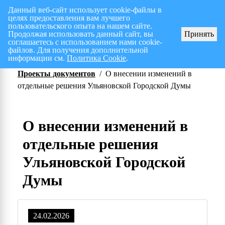
Данный веб-сайт использует cookie-файлы в
целях предоставления вам лучшего
Перспективный план работ на I полугодие 2026 г.
СПИСОК членов Общес
пользовательского опыта на нашем сайте.
Продолжая использовать данный сайт, вы
Принять
соглашаетесь с использованием нами cookie-
файлов. Для получения дополнительной
информации см.
Политика Cookie
.
Проекты документов
/
О внесении изменений в
отдельные решения Ульяновской Городской Думы
О внесении изменений в
отдельные решения
Ульяновской Городской
Думы
24.02.2026