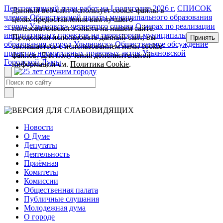
Перспективный план работ на I полугодие 2026 г.
СПИСОК
Данный веб-сайт использует cookie-файлы в
членов Общественной палаты муниципального образования
целях предоставления вам лучшего
«город Ульяновск» четвертого созыва
О мерах по реализации
пользовательского опыта на нашем сайте.
инициативных проектов на территории муниципального
Продолжая использовать данный сайт, вы
Принять
образования «город Ульяновск»
Общественное обсуждение
соглашаетесь с использованием нами cookie-
проектов нормативных правовых актов Ульяновской
файлов. Для получения дополнительной
Городской Думы
информации см.
Политика Cookie
.
Новости
О Думе
Депутаты
Деятельность
Приёмная
Комитеты
Комиссии
Общественная палата
Публичные слушания
Молодежная дума
О городе