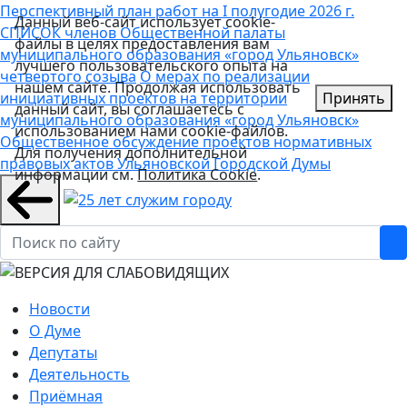
Перспективный план работ на I полугодие 2026 г.
Данный веб-сайт использует cookie-
СПИСОК членов Общественной палаты
файлы в целях предоставления вам
муниципального образования «город Ульяновск»
лучшего пользовательского опыта на
четвертого созыва
О мерах по реализации
нашем сайте. Продолжая использовать
инициативных проектов на территории
Принять
данный сайт, вы соглашаетесь с
муниципального образования «город Ульяновск»
использованием нами cookie-файлов.
Общественное обсуждение проектов нормативных
Для получения дополнительной
правовых актов Ульяновской Городской Думы
информации см.
Политика Cookie
.
Новости
О Думе
Депутаты
Деятельность
Приёмная