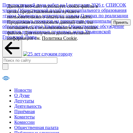
Перспективный план работ на I полугодие 2026 г.
СПИСОК
Данный веб-сайт использует cookie-файлы в
членов Общественной палаты муниципального образования
целях предоставления вам лучшего
«город Ульяновск» четвертого созыва
О мерах по реализации
пользовательского опыта на нашем сайте.
инициативных проектов на территории муниципального
Продолжая использовать данный сайт, вы
Принять
образования «город Ульяновск»
Общественное обсуждение
соглашаетесь с использованием нами cookie-
проектов нормативных правовых актов Ульяновской
файлов. Для получения дополнительной
Городской Думы
информации см.
Политика Cookie
.
Новости
О Думе
Депутаты
Деятельность
Приёмная
Комитеты
Комиссии
Общественная палата
Публичные слушания