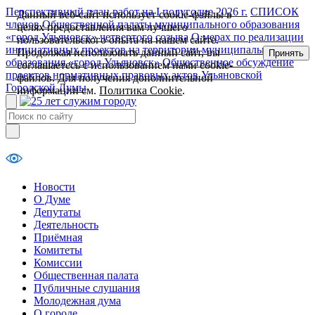
Перспективный план работ на I полугодие 2026 г.
СПИСОК
Данный веб-сайт использует cookie-файлы в
членов Общественной палаты муниципального образования
целях предоставления вам лучшего
«город Ульяновск» четвертого созыва
О мерах по реализации
пользовательского опыта на нашем сайте.
инициативных проектов на территории муниципального
Продолжая использовать данный сайт, вы
Принять
образования «город Ульяновск»
Общественное обсуждение
соглашаетесь с использованием нами cookie-
проектов нормативных правовых актов Ульяновской
файлов. Для получения дополнительной
Городской Думы
информации см.
Политика Cookie
.
Новости
О Думе
Депутаты
Деятельность
Приёмная
Комитеты
Комиссии
Общественная палата
Публичные слушания
Молодежная дума
О городе