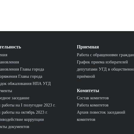
тельность
Приемная
ения
Работа с обращениями граждан
ановления
График приема избирателей
ановления Главы города
депутатами УГД в общественн
оряжения Главы города
приёмной
ядок обжалования НПА УГД
Комитеты
ументы
едное заседание
Состав комитетов
 работы на I полугодие 2023 г.
Работа комитетов
 работы на октябрь 2023 г.
Архив повесток заседаний
иводействие коррупции
комитетов
кты документов