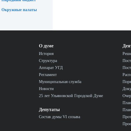
Окружные палаты
О думе
Дея
История
Реш
Структура
Пост
Аппарат УГД
Пост
Регламент
Расп
Муниципальная служба
Пор
Новости
Док
25 лет Ульяновской Городской Думе
Очер
План
Депутаты
План
Состав думы VI созыва
Прот
Прое