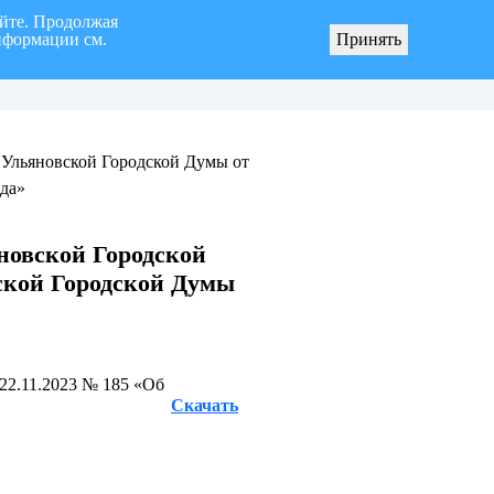
айте. Продолжая
нформации см.
Принять
я «город Ульяновск» четвертого созыва
О мерах по реализации инициативных про
 Ульяновской Городской Думы от
ода»
новской Городской
ской Городской Думы
22.11.2023 № 185 «Об
Скачать