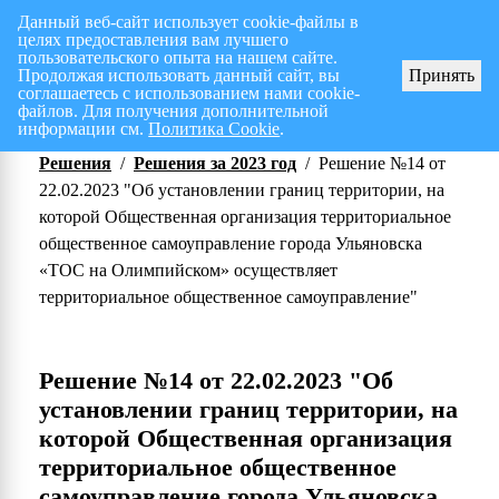
Данный веб-сайт использует cookie-файлы в
целях предоставления вам лучшего
Перспективный план работ на I полугодие 2026 г.
СПИСОК членов Общес
пользовательского опыта на нашем сайте.
Продолжая использовать данный сайт, вы
Принять
соглашаетесь с использованием нами cookie-
файлов. Для получения дополнительной
информации см.
Политика Cookie
.
Решения
/
Решения за 2023 год
/
Решение №14 от
22.02.2023 "Об установлении границ территории, на
которой Общественная организация территориальное
общественное самоуправление города Ульяновска
«ТОС на Олимпийском» осуществляет
территориальное общественное самоуправление"
Решение №14 от 22.02.2023 "Об
установлении границ территории, на
которой Общественная организация
территориальное общественное
самоуправление города Ульяновска