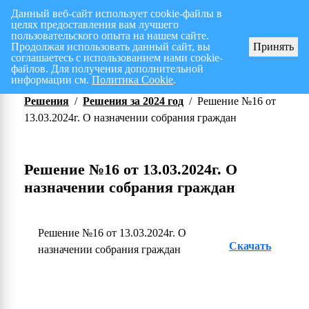
Данный веб-сайт использует cookie-файлы в
целях предоставления вам лучшего
Перспективный план работ на I полугодие 2026 г.
СПИСОК членов Общес
пользовательского опыта на нашем сайте.
Продолжая использовать данный сайт, вы
Принять
соглашаетесь с использованием нами cookie-
файлов. Для получения дополнительной
информации см.
Политика Cookie
.
Решения
/
Решения за 2024 год
/
Решение №16 от
13.03.2024г. О назначении собрания граждан
Решение №16 от 13.03.2024г. О
назначении собрания граждан
Решение №16 от 13.03.2024г. О
Скачать
назначении собрания граждан