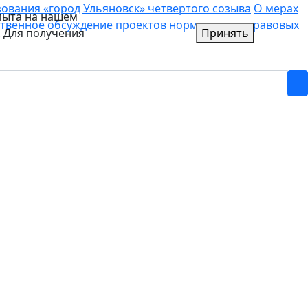
вания «город Ульяновск» четвертого созыва
О мерах
пыта на нашем
твенное обсуждение проектов нормативных правовых
. Для получения
Принять