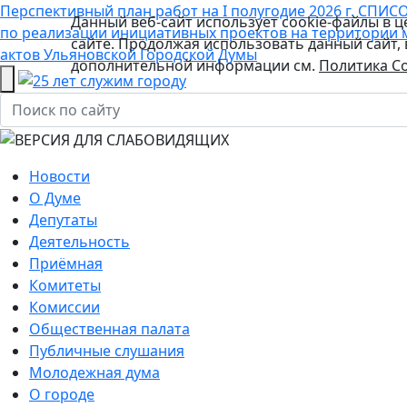
Перспективный план работ на I полугодие 2026 г.
СПИСО
Данный веб-сайт использует cookie-файлы в 
по реализации инициативных проектов на территории 
сайте. Продолжая использовать данный сайт,
актов Ульяновской Городской Думы
дополнительной информации см.
Политика Co
Новости
О Думе
Депутаты
Деятельность
Приёмная
Комитеты
Комиссии
Общественная палата
Публичные слушания
Молодежная дума
О городе