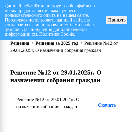
Данный веб-сайт использует cookie-файлы в
целях предоставления вам лучшего
Перспективный план работ на I полугодие 2026 г.
СПИС
пользовательского опыта на нашем сайте.
Продолжая использовать данный сайт, вы
Принять
соглашаетесь с использованием нами cookie-
файлов. Для получения дополнительной
информации см.
Политика Cookie
.
Решения
/
Решения за 2025 год
/
Решение №12 от
29.01.2025г. О назначении собрания граждан
Решение №12 от 29.01.2025г. О
назначении собрания граждан
Решение №12 от 29.01.2025г. О
Скачать
назначении собрания граждан