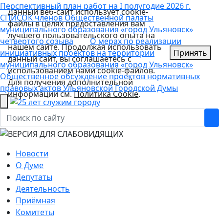
Перспективный план работ на I полугодие 2026 г.
Данный веб-сайт использует cookie-
СПИСОК членов Общественной палаты
файлы в целях предоставления вам
муниципального образования «город Ульяновск»
лучшего пользовательского опыта на
четвертого созыва
О мерах по реализации
нашем сайте. Продолжая использовать
инициативных проектов на территории
Принять
данный сайт, вы соглашаетесь с
муниципального образования «город Ульяновск»
использованием нами cookie-файлов.
Общественное обсуждение проектов нормативных
Для получения дополнительной
правовых актов Ульяновской Городской Думы
информации см.
Политика Cookie
.
Новости
О Думе
Депутаты
Деятельность
Приёмная
Комитеты