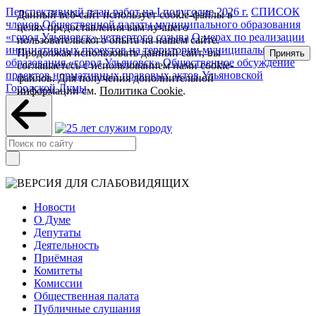
Перспективный план работ на I полугодие 2026 г.
СПИСОК
Данный веб-сайт использует cookie-файлы в
членов Общественной палаты муниципального образования
целях предоставления вам лучшего
«город Ульяновск» четвертого созыва
О мерах по реализации
пользовательского опыта на нашем сайте.
инициативных проектов на территории муниципального
Продолжая использовать данный сайт, вы
Принять
образования «город Ульяновск»
Общественное обсуждение
соглашаетесь с использованием нами cookie-
проектов нормативных правовых актов Ульяновской
файлов. Для получения дополнительной
Городской Думы
информации см.
Политика Cookie
.
Новости
О Думе
Депутаты
Деятельность
Приёмная
Комитеты
Комиссии
Общественная палата
Публичные слушания