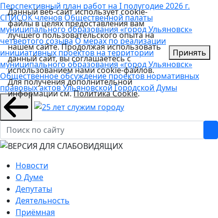
Перспективный план работ на I полугодие 2026 г.
Данный веб-сайт использует cookie-
СПИСОК членов Общественной палаты
файлы в целях предоставления вам
муниципального образования «город Ульяновск»
лучшего пользовательского опыта на
четвертого созыва
О мерах по реализации
нашем сайте. Продолжая использовать
инициативных проектов на территории
Принять
данный сайт, вы соглашаетесь с
муниципального образования «город Ульяновск»
использованием нами cookie-файлов.
Общественное обсуждение проектов нормативных
Для получения дополнительной
правовых актов Ульяновской Городской Думы
информации см.
Политика Cookie
.
Новости
О Думе
Депутаты
Деятельность
Приёмная