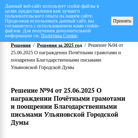
Данный веб-сайт использует cookie-файлы в
целях предоставления вам лучшего
Перспективный план работ на I полугодие 2026 г.
СПИСОК членов Общес
пользовательского опыта на нашем сайте.
Продолжая использовать данный сайт, вы
Принять
соглашаетесь с использованием нами cookie-
файлов. Для получения дополнительной
информации см.
Политика Cookie
.
Решения
Решения за 2025 год
/
/
Решение №94 от
25.06.2025 О награждении Почётными грамотами и
поощрении Благодарственными письмами
Ульяновской Городской Думы
Решение №94 от 25.06.2025 О
награждении Почётными грамотами
и поощрении Благодарственными
письмами Ульяновской Городской
Думы