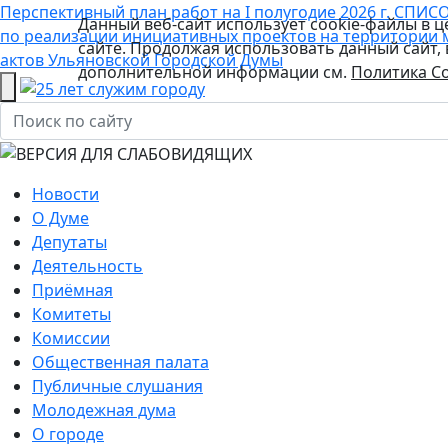
Перспективный план работ на I полугодие 2026 г.
СПИСО
Данный веб-сайт использует cookie-файлы в 
по реализации инициативных проектов на территории 
сайте. Продолжая использовать данный сайт,
актов Ульяновской Городской Думы
дополнительной информации см.
Политика Co
Новости
О Думе
Депутаты
Деятельность
Приёмная
Комитеты
Комиссии
Общественная палата
Публичные слушания
Молодежная дума
О городе