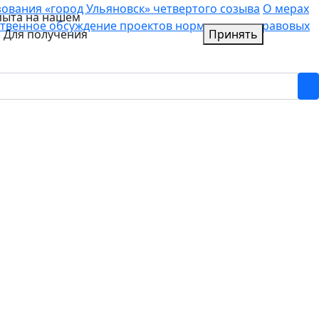
вания «город Ульяновск» четвертого созыва
О мерах
пыта на нашем
твенное обсуждение проектов нормативных правовых
. Для получения
Принять