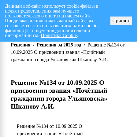
Данный веб-сайт использует cookie-файлы в
целях предоставления вам лучшего
Перспективный план работ на I полугодие 2026 г.
СПИСОК членов Общес
пользовательского опыта на нашем сайте.
Продолжая использовать данный сайт, вы
Принять
соглашаетесь с использованием нами cookie-
файлов. Для получения дополнительной
информации см.
Политика Cookie
.
Решения
/
Решения за 2025 год
/
Решение №134 от
10.09.2025 О присвоении звания «Почётный
гражданин города Ульяновска» Шканову А.И.
Решение №134 от 10.09.2025 О
присвоении звания «Почётный
гражданин города Ульяновска»
Шканову А.И.
Решение №134 от 10.09.2025 О
присвоении звания «Почётный